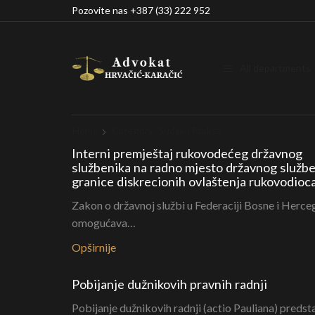
Pozovite nas +387 (33) 222 952
All departments
Home
Category: Sudska Praksa
Interni premještaj rukovodećeg državnog
službenika na radno mjesto državnog službe
granice diskrecionih ovlaštenja rukovodioc
Zakon o državnoj službi u Federaciji Bosne i Herce
omogućava…
Opširnije
Pobijanje dužnikovih pravnih radnji
Pobijanje dužnikovih radnji (actio Pauliana) predst