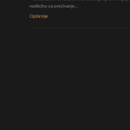
nadležno za uvezivanje…
Opširnije
Za ustupljeno potraživanje je aktivno legit
lice kojem je potraživanje ustupljeno
Ukoliko tužitelj u toku trajanja parničnog postupka
potraživanje ustupi…
Opširnije
Dokazivanje mobinga
Kod mobinga nije potrebno dokazivati zabranjen
preduzetu radnju, već…
Opširnije
Pravo na dom