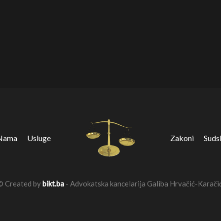
raži
stečenog zvanja magistra
Zaposleniku pripada pravo na povećanje plaće po o
stečenog zvanja…
Opširnije
rešku u…
Otkazivanje javne nabavke iz ekonomskih raz
Ugovorni organ ne može poništiti postupak javne n
pozivajući se…
Opširnije
e