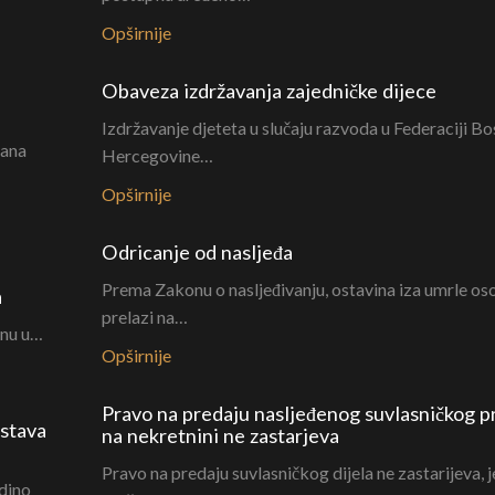
Opširnije
Obaveza izdržavanja zajedničke dijece
Izdržavanje djeteta u slučaju razvoda u Federaciji Bo
rana
Hercegovine…
Opširnije
Odricanje od nasljeđa
Prema Zakonu o nasljeđivanju, ostavina iza umrle o
a
prelazi na…
inu u…
Opširnije
Pravo na predaju nasljeđenog suvlasničkog p
astava
na nekretnini ne zastarjeva
Pravo na predaju suvlasničkog dijela ne zastarijeva, j
dino