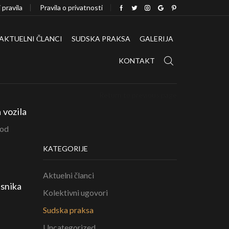
i pravila
Pravila o privatnosti
AKTUELNI ČLANCI
SUDSKA PRAKSA
GALERIJA
KONTAKT
Return to previous page
 vozila
 od
KATEGORIJE
Aktuelni članci
asnika
Kolektivni ugovori
Sudska praksa
Uncategorized