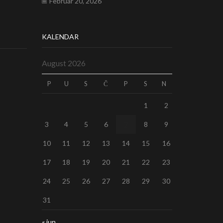
Februar 20, 2026
KALENDAR
ra po
ktora
August 2026
P
U
S
Č
P
S
N
1
2
3
4
5
6
7
8
9
n
10
11
12
13
14
15
16
17
18
19
20
21
22
23
rnici
24
25
26
27
28
29
30
31
novu
« jun