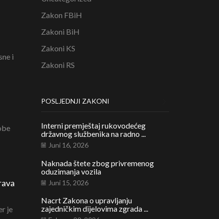
Zakon FBiH
Zakoni BiH
Zakoni KS
sne i
Zakoni RS
POSLJEDNJI ZAKONI
Interni premještaj rukovodećeg
Legalizacija b
sobe
državnog službenika na radno ...
građevina na po
Juni 16, 2026
Februar 1, 20
Naknada štete zbog privremenog
Renta zbog tra
oduzimanja vozila
pravna priroda, 
rava
Juni 15, 2026
Januar 21, 20
Nacrt Zakona o upravljanju
zajedničkim dijelovima zgrada ...
er je