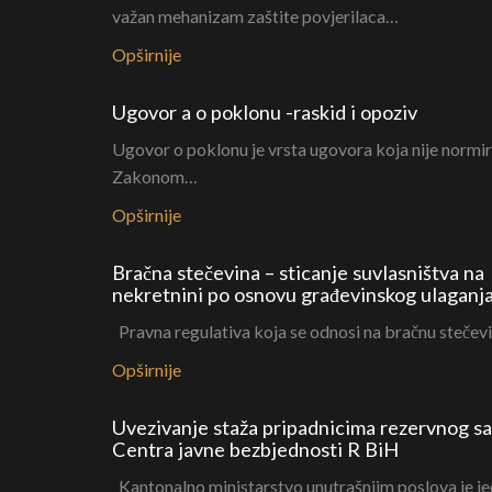
važan mehanizam zaštite povjerilaca…
Opširnije
Ugovor a o poklonu -raskid i opoziv
Ugovor o poklonu je vrsta ugovora koja nije normi
Zakonom…
Opširnije
Bračna stečevina – sticanje suvlasništva na
nekretnini po osnovu građevinskog ulaganj
Pravna regulativa koja se odnosi na bračnu stečev
Opširnije
Uvezivanje staža pripadnicima rezervnog s
Centra javne bezbjednosti R BiH
Kantonalno ministarstvo unutrašnjim poslova je je