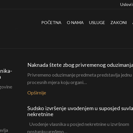
Uslovi 
POČETNA
O NAMA
USLUGE
ZAKONI
Naknada štete zbog privremenog oduzimanja
nika-
Privremeno oduzimanje predmeta predstavlja jednu
a
procesnih mjera koju organi…
govine
Opširnije
Sudsko izvršenje uvođenjem u suposjed suvl
nekretnine
Uvođenje vlasnika u posjed nekretnine u izvršnom
avlja
postupku uređeno…