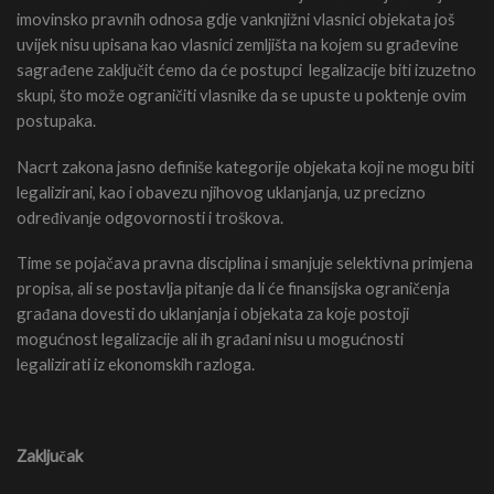
imovinsko pravnih odnosa gdje vanknjižni vlasnici objekata još
uvijek nisu upisana kao vlasnici zemljišta na kojem su građevine
sagrađene zaključit ćemo da će postupci legalizacije biti izuzetno
skupi, što može ograničiti vlasnike da se upuste u poktenje ovim
postupaka.
Nacrt zakona jasno definiše kategorije objekata koji ne mogu biti
legalizirani, kao i obavezu njihovog uklanjanja, uz precizno
određivanje odgovornosti i troškova.
Time se pojačava pravna disciplina i smanjuje selektivna primjena
propisa, ali se postavlja pitanje da li će finansijska ograničenja
građana dovesti do uklanjanja i objekata za koje postoji
mogućnost legalizacije ali ih građani nisu u mogućnosti
legalizirati iz ekonomskih razloga.
Zaključak