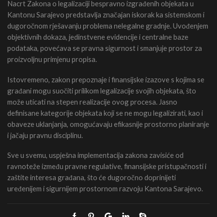
Nacrt Zakona o legalizaciji bespravno izgrađenih objekata u
Kantonu Sarajevo predstavlja značajan iskorak ka sistemskom i
dugoročnom rješavanju problema nelegalne gradnje. Uvođenjem
objektivnih dokaza, jedinstvene evidencije i centralne baze
podataka, povećava se pravna sigurnost i smanjuje prostor za
proizvoljnu primjenu propisa.
Istovremeno, zakon prepoznaje i finansijske izazove s kojima se
građani mogu suočiti prilikom legalizacije svojih objekata, što
može uticati na stepen realizacije ovog procesa. Jasno
definisane kategorije objekata koji se ne mogu legalizirati, kao i
obaveze uklanjanja, omogućavaju efikasnije prostorno planiranje
i jačaju pravnu disciplinu.
Sve u svemu, uspješna implementacija zakona zavisiće od
ravnoteže između pravne regulative, finansijske pristupačnosti i
zaštite interesa građana, što će dugoročno doprinijeti
uređenijem i sigurnijem prostornom razvoju Kantona Sarajevo.