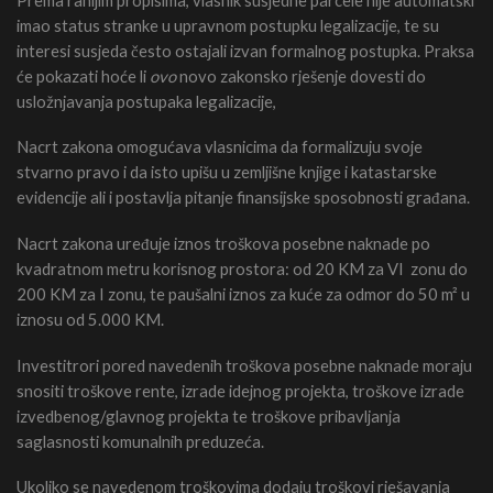
imao status stranke u upravnom postupku legalizacije, te su
interesi susjeda često ostajali izvan formalnog postupka. Praksa
će pokazati hoće li
ovo
novo zakonsko rješenje dovesti do
usložnjavanja postupaka legalizacije,
Nacrt zakona omogućava vlasnicima da formalizuju svoje
stvarno pravo i da isto upišu u zemljišne knjige i katastarske
evidencije ali i postavlja pitanje finansijske sposobnosti građana.
Nacrt zakona uređuje iznos troškova posebne naknade po
kvadratnom metru korisnog prostora: od 20 KM za VI zonu do
200 KM za I zonu, te paušalni iznos za kuće za odmor do 50 m² u
iznosu od 5.000 KM.
Investitrori pored navedenih troškova posebne naknade moraju
snositi troškove rente, izrade idejnog projekta, troškove izrade
izvedbenog/glavnog projekta te troškove pribavljanja
saglasnosti komunalnih preduzeća.
Ukoliko se navedenom troškovima dodaju troškovi rješavanja