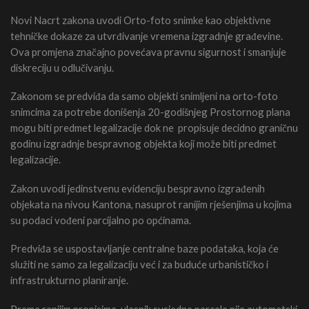
Novi Nacrt zakona uvodi Orto-foto snimke kao objektivne
tehničke dokaze za utvrđivanje vremena izgradnje građevine.
Ova promjena značajno povećava pravnu sigurnost i smanjuje
diskreciju u odlučivanju.
Zakonom se predviđa da samo objekti snimljeni na orto-foto
snimcima za potrebe donišenja 20-godišnjeg Prostornog plana
mogu biti predmet legalizacije dok ne propisuje decidno graničnu
godinu izgradnje bespravnog objekta koji može biti predmet
legalizacije.
Zakon uvodi jedinstvenu evidenciju bespravno izgrađenih
objekata na nivou Kantona, nasuprot ranijim rješenjima u kojima
su podaci vođeni parcijalno po općinama.
Predviđa se uspostavljanje centralne baze podataka, koja će
služiti ne samo za legalizaciju već i za buduće urbanističko i
infrastrukturno planiranje.
Prema ranijim propisima, vlasnik susjedne parcele nije automatski