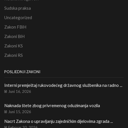
Sudska praksa
Uncategorized
Zakon FBiH
Zakoni BiH
Zakoni KS
Zakoni RS
POSLJEDNJI ZAKONI
Interni premještaj rukovodećeg državnog službenika na radno ...
Le
Ka
Juni 16, 2026
Naknada štete zbog privremenog oduzimanja vozila
Re
Juni 15, 2026
Nacrt Zakona o upravljanju zajedničkim dijelovima zgrada ...
Februar 20, 2026