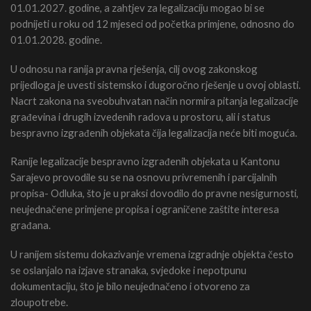
01.01.2027. godine, a zahtjev za legalizaciju mogao bi se
podnijeti u roku od 12 mjeseci od početka primjene, odnosno do
01.01.2028. godine.
U odnosu na ranija pravna rješenja, cilj ovog zakonskog
prijedloga je uvesti sistemsko i dugoročno rješenje u ovoj oblasti.
Nacrt zakona na sveobuhvatan način normira pitanja legalizacije
građevina i drugih izvedenih radova u prostoru, ali i status
bespravno izgrađenih objekata čija legalizacija neće biti moguća.
Ranije legalizacije bespravno izgrađenih objekata u Kantonu
Sarajevo provodile su se na osnovu privremenih i parcijalnih
propisa- Odluka, što je u praksi dovodilo do pravne nesigurnosti,
neujednačene primjene propisa i ograničene zaštite interesa
građana.
U ranijem sistemu dokazivanje vremena izgradnje objekta često
se oslanjalo na izjave stranaka, svjedoke i nepotpunu
dokumentaciju, što je bilo neujednačeno i otvoreno za
zloupotrebe.