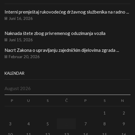
Interni premještaj rukovodećeg državnog službenika na radno ...
Le
Ka
Juni 16, 2026
Naknada štete zbog privremenog oduzimanja vozila
Re
Juni 15, 2026
Nacrt Zakona o upravljanju zajedničkim dijelovima zgrada ...
Februar 20, 2026
KALENDAR
August 2026
P
U
S
Č
P
S
N
1
2
3
4
5
6
7
8
9
10
11
12
13
14
15
16