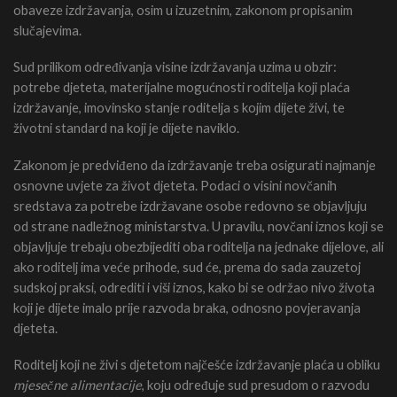
obaveze izdržavanja, osim u izuzetnim, zakonom propisanim
slučajevima.
Sud prilikom određivanja visine izdržavanja uzima u obzir:
potrebe djeteta, materijalne mogućnosti roditelja koji plaća
izdržavanje, imovinsko stanje roditelja s kojim dijete živi, te
životni standard na koji je dijete naviklo.
Zakonom je predviđeno da izdržavanje treba osigurati najmanje
osnovne uvjete za život djeteta. Podaci o visini novčanih
sredstava za potrebe izdržavane osobe redovno se objavljuju
od strane nadležnog ministarstva. U pravilu, novčani iznos koji se
objavljuje trebaju obezbijediti oba roditelja na jednake dijelove, ali
ako roditelj ima veće prihode, sud će, prema do sada zauzetoj
sudskoj praksi, odrediti i viši iznos, kako bi se održao nivo života
koji je dijete imalo prije razvoda braka, odnosno povjeravanja
djeteta.
Roditelj koji ne živi s djetetom najčešće izdržavanje plaća u obliku
mjesečne alimentacije
, koju određuje sud presudom o razvodu