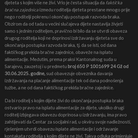
djeteta s kojim više ne živi. Vrlo je česta situacija da
faktička
bračna zajednica
između roditelja djeteta prestane mnogo prije
nego roditelji pokrenu i okončaju postupak razvoda braka.
Obzirom da od tada u većini slučajeva dijete nastavlja živjeti
samo s jednim roditeljem, pravično bi bilo da se utvrdi obaveza
drugog roditelja koji ne doprinosi izdržavanju djeteta sve do
okončanja postupka razvoda braka, tj. da se isti, od dana
faktičkog prekida bračne zajednice, obaveže na isplatu
alimentacije. Međutim, prema praksi Kantonalnog suda u
Sarajevu, zauzetoj i u predmetu
broj 650 P 1001699 24 Gž od
30.06.2025. godine,
sud obavezuje obveznika davanja
izdržavanja na plaćanje alimentacije tek od dana podnošenja
tužbe, a ne od dana faktičkog prekida bračne zajednice.
Da bi roditelj s kojim dijete živi do okončanja postupka braka
ostvario pravo na isplatu alimentacije za dijete, ukoliko drugi
roditelj izbjegava obavezu doprinosa u izdržavanju, ima pravo
zahtijevati da Centar za socijalni rad, u okviru svoje nadležnosti,
rješenjem utvrdi obavezu isplate alimentacije i održavanje
kontakata roditelja s kojim dijete ne živi. Takva odluka primjenjuje