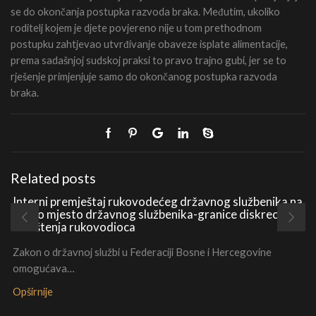
se do okončanja postupka razvoda braka. Međutim, ukoliko
roditelj kojem je djete povjereno nije u tom prethodnom
postupku zahtjevao utvrđivanje obaveze isplate alimentacije,
prema sadašnjoj sudskoj praksi to pravo trajno gubi, jer se to
rješenje primjenjuje samo do okončanog postupka razvoda
braka.
Related posts
Interni premještaj rukovodećeg državnog službenika na
radno mjesto državnog službenika-granice diskrecionih
ovlaštenja rukovodioca
Zakon o državnoj službi u Federaciji Bosne i Hercegovine
omogućava…
Opširnije