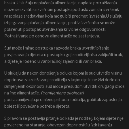
braka. U slučaju neplaćanja alimentacije, naplata potraživanja
može se izvršiti u izvršnom postupku pod uslovom da izvršenik
raspolaže sredstvima koja mogu biti predmet izvršenja.U slučaju
izbjegavanja plaćanja alimentacije, protiv izvršenika se može
pokrenuti postupak utvrđivanja krivične odgovornosti.
Potraživanje po osnovu alimentacije ne zastarijeva.
Sud može i mimo postupka razvoda braka utvrditi pitanje
povjeravanja djeteta u postupku gdje roditelji nisu zaključili brak,
a dijete je rođeno u vanbračnoj zajednici ili van braka.
U slučaju da nakon donošenja odluke kojom je sud utvrdio visinu
doprinosa za izdržavanje roditelja s kojim dijete ne živi dođe do
izmijenjenih okolnosti, sud može presudom utvrditi drugačiji iznos
na ime alimentacije.
Promijenjene okolnosti
podrazumijevaju:promjenu prihoda roditelja, gubitak zaposlenja,
bolest ili povećane potrebe djeteta.
S pravom se postavlja pitanje od kada je roditelj, kojem dijete nije
povjereno na staranje, obavezan doprinositi u izdržavanju