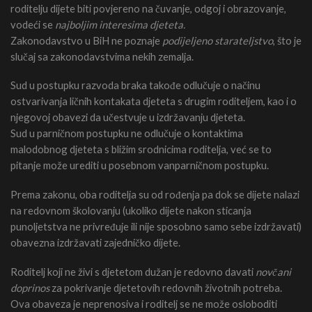
roditelju dijete biti povjereno na čuvanje, odgoj i obrazovanje,
vodeći se
najboljim interesima djeteta
.
Zakonodavstvo u BiH ne poznaje
podijeljeno starateljstvo
, što je
slučaj sa zakonodavstvima nekih zemalja.
Sud u postupku razvoda braka takođe odlučuje o načinu
ostvarivanja ličnih kontakata djeteta s drugim roditeljem, kao i o
njegovoj obavezi da učestvuje u izdržavanju djeteta.
Sud u parničnom postupku ne odlučuje o kontaktima
malodobnog djeteta s bližim srodnicima roditelja, već se to
pitanje može urediti u posebnom vanparničnom postupku.
Prema zakonu, oba roditelja su od rođenja pa dok se dijete nalazi
na redovnom školovanju (ukoliko dijete nakon sticanja
punoljetstva ne privređuje ili nije sposobno samo sebe izdržavati)
obavezna izdržavati zajedničko dijete.
Roditelj koji ne živi s djetetom dužan je redovno davati
novčani
doprinos
za pokrivanje djetetovih redovnih životnih potreba.
Ova obaveza je neprenosiva i roditelj se ne može osloboditi