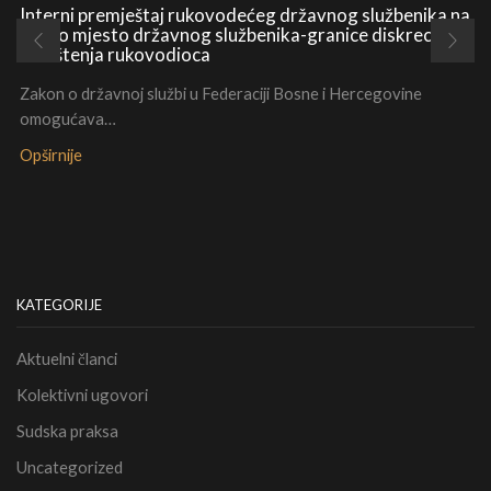
Interni premještaj rukovodećeg državnog službenika na
radno mjesto državnog službenika-granice diskrecionih
ovlaštenja rukovodioca
Zakon o državnoj službi u Federaciji Bosne i Hercegovine
omogućava…
Opširnije
KATEGORIJE
Aktuelni članci
Kolektivni ugovori
Sudska praksa
Uncategorized