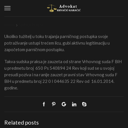
Menu
Home
Sudska Praksa
Ukoliko tužitelj u toku trajanja parničnog postupka svoje
potraživanje ustupi trećem licu, gubi aktivnu legitimaciju u
započetom parničnom postupku.
Takva sudska praksa je zauzeta od strane Vrhovnog suda F BiH
u predmetu broj 650 Ps 540894 24 Rev koji sud se u svojoj
presudi poziva i na ranije zauzet pravni stav Vrhovnog suda F
BiH u predmetu broj 22 0 I 044635 22 Rev od 16.01.2014.
godine.
Related posts