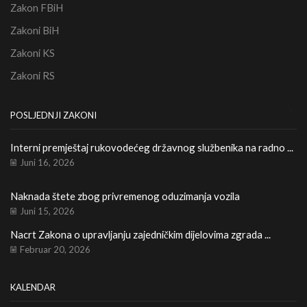
Zakon FBiH
Zakoni BiH
Zakoni KS
Zakoni RS
POSLJEDNJI ZAKONI
Interni premještaj rukovodećeg državnog službenika na radno ...
Le
Ka
Juni 16, 2026
Naknada štete zbog privremenog oduzimanja vozila
Re
Juni 15, 2026
Nacrt Zakona o upravljanju zajedničkim dijelovima zgrada ...
Februar 20, 2026
KALENDAR