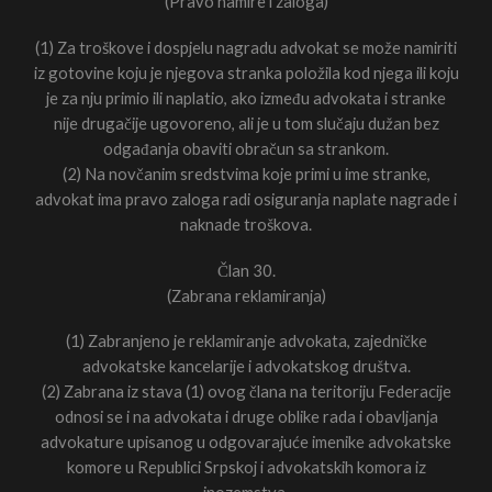
(Pravo namire i zaloga)
(1) Za troškove i dospjelu nagradu advokat se može namiriti
iz gotovine koju je njegova stranka položila kod njega ili koju
je za nju primio ili naplatio, ako između advokata i stranke
nije drugačije ugovoreno, ali je u tom slučaju dužan bez
odgađanja obaviti obračun sa strankom.
(2) Na novčanim sredstvima koje primi u ime stranke,
advokat ima pravo zaloga radi osiguranja naplate nagrade i
naknade troškova.
Član 30.
(Zabrana reklamiranja)
(1) Zabranjeno je reklamiranje advokata, zajedničke
advokatske kancelarije i advokatskog društva.
(2) Zabrana iz stava (1) ovog člana na teritoriju Federacije
odnosi se i na advokata i druge oblike rada i obavljanja
advokature upisanog u odgovarajuće imenike advokatske
komore u Republici Srpskoj i advokatskih komora iz