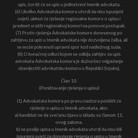
upis, izvršit će se upis u jedinstveni Imenik advokata.
(6) Ukoliko Advokatska komora utvrdi da nisu ispunjeni
uvjeti, ukinut će rješenje regionalne komore o upisu i
predmet vratiti regionalnoj komori na ponovni postupak.
(7) Protiv rješenja Advokatske komore donesenog po
zahtjevu za upis u Imenik advokata nije dozvoljena žalba, ali
se može pokrenuti upravni spor kod nadležnog suda.
(8) O konačnoj odluci kojom se odbija zahtjev za upis
advokata Advokatska komora je dužna bez odgađanja
obavijestiti advokatsku komoru u Republici Srpskoj.
Član 10.
(Poništavanje rješenja o upisu)
(1) Advokatska komora po pravu nadzora poništit će
rješenje o upisu u Imenik advokata, ako:
a) kandidat ne da svečanu izjavu u skladu sa članom 11.
ovog zakona,
b) se poslije upisa u Imenik advokata utvrdi da nisu bili
ispunjeni uvjeti za donošenje rješenja o upisu u Imenik