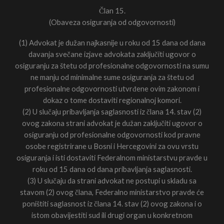
Član 15.
(Obaveza osiguranja od odgovornosti)
(1) Advokat je dužan najkasnije u roku od 15 dana od dana
davanja svečane izjave advokata zaključiti ugovor o
osiguranju za štetu od profesionalne odgovornosti na sumu
ne manju od minimalne sume osiguranja za štetu od
profesionalne odgovornosti utvrđene ovim zakonom i
dokaz o tome dostaviti regionalnoj komori.
(2) U slučaju pribavljanja saglasnosti iz člana 14. stav (2)
ovog zakona strani advokat je dužan zaključiti ugovor o
osiguranju od profesionalne odgovornosti kod pravne
osobe registrirane u Bosni i Hercegovini za ovu vrstu
osiguranja i isti dostaviti Federalnom ministarstvu pravde u
roku od 15 dana od dana pribavljanja saglasnosti.
(3) U slučaju da strani advokat ne postupi u skladu sa
stavom (2) ovog člana, Federalno ministarstvo pravde će
poništiti saglasnost iz člana 14. stav (2) ovog zakona i o
istom obavijestiti sud ili drugi organ u konkretnom