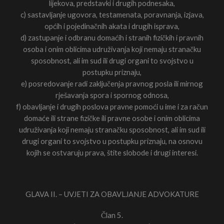
lijekova, predstavki i drugih podnesaka,
c) sastavljanje ugovora, testamenata, poravnanja, izjava,
općih i pojedinačnih akata i drugih isprava,
d) zastupanje i odbranu domaćih i stranih fizičkih i pravnih
osoba i onim oblicima udruživanja koji nemaju stranačku
sposobnost, ali im sud ili drugi organi to svojstvo u
postupku priznaju,
e) posredovanje radi zaključenja pravnog posla ili mirnog
rješavanja spora i spornog odnosa,
f) obavljanje i drugih poslova pravne pomoći u ime i za račun
domaće ili strane fizičke ili pravne osobe i onim oblicima
udruživanja koji nemaju stranačku sposobnost, ali im sud ili
drugi organi to svojstvo u postupku priznaju, na osnovu
kojih se ostvaruju prava, štite slobode i drugi interesi.
GLAVA II. – UVJETI ZA OBAVLJANJE ADVOKATURE
Član 5.