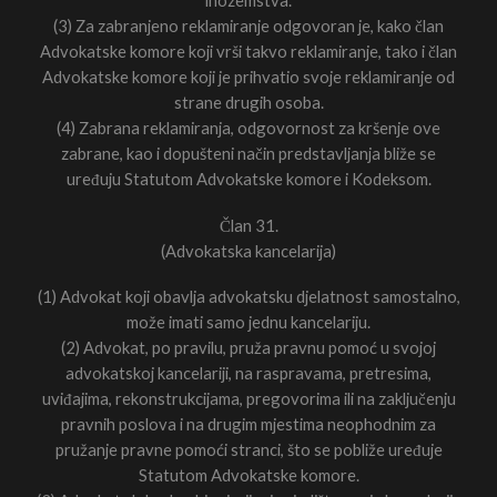
inozemstva.
(3) Za zabranjeno reklamiranje odgovoran je, kako član
Advokatske komore koji vrši takvo reklamiranje, tako i član
Advokatske komore koji je prihvatio svoje reklamiranje od
strane drugih osoba.
(4) Zabrana reklamiranja, odgovornost za kršenje ove
zabrane, kao i dopušteni način predstavljanja bliže se
uređuju Statutom Advokatske komore i Kodeksom.
Član 31.
(Advokatska kancelarija)
(1) Advokat koji obavlja advokatsku djelatnost samostalno,
može imati samo jednu kancelariju.
(2) Advokat, po pravilu, pruža pravnu pomoć u svojoj
advokatskoj kancelariji, na raspravama, pretresima,
uviđajima, rekonstrukcijama, pregovorima ili na zaključenju
pravnih poslova i na drugim mjestima neophodnim za
pružanje pravne pomoći stranci, što se pobliže uređuje
Statutom Advokatske komore.