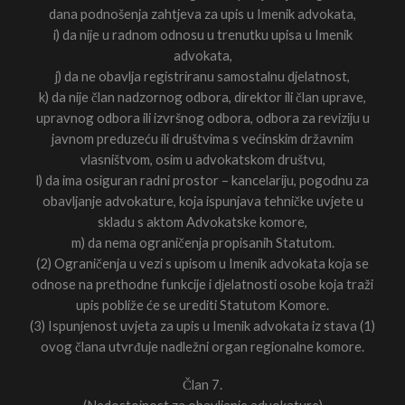
dana podnošenja zahtjeva za upis u Imenik advokata,
i) da nije u radnom odnosu u trenutku upisa u Imenik
advokata,
j) da ne obavlja registriranu samostalnu djelatnost,
k) da nije član nadzornog odbora, direktor ili član uprave,
upravnog odbora ili izvršnog odbora, odbora za reviziju u
javnom preduzeću ili društvima s većinskim državnim
vlasništvom, osim u advokatskom društvu,
l) da ima osiguran radni prostor – kancelariju, pogodnu za
obavljanje advokature, koja ispunjava tehničke uvjete u
skladu s aktom Advokatske komore,
m) da nema ograničenja propisanih Statutom.
(2) Ograničenja u vezi s upisom u Imenik advokata koja se
odnose na prethodne funkcije i djelatnosti osobe koja traži
upis pobliže će se urediti Statutom Komore.
(3) Ispunjenost uvjeta za upis u Imenik advokata iz stava (1)
ovog člana utvrđuje nadležni organ regionalne komore.
Član 7.
(Nedostojnost za obavljanje advokature)