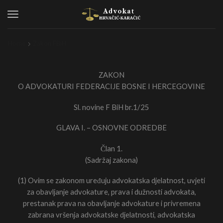
Menu
Home
Zakon FBiH
ZAKON
O ADVOKATURI FEDERACIJE BOSNE I HERCEGOVINE
Sl. novine F BiH br.1/25
GLAVA I. – OSNOVNE ODREDBE
Član 1.
(Sadržaj zakona)
(1) Ovim se zakonom uređuju advokatska djelatnost, uvjeti
za obavljanje advokature, prava i dužnosti advokata,
prestanak prava na obavljanje advokature i privremena
zabrana vršenja advokatske djelatnosti, advokatska