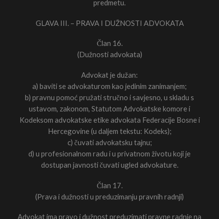
predmetu.
GLAVA III. – PRAVA I DUŽNOSTI ADVOKATA
Član 16.
(Dužnosti advokata)
Advokat je dužan:
a) baviti se advokaturom kao jedinim zanimanjem;
b) pravnu pomoć pružati stručno i savjesno, u skladu s
ustavom, zakonom, Statutom Advokatske komore i
Kodeksom advokatske etike advokata Federacije Bosne i
Hercegovine (u daljem tekstu: Kodeks);
c) čuvati advokatsku tajnu;
d) u profesionalnom radu i u privatnom životu koji je
dostupan javnosti čuvati ugled advokature.
Član 17.
(Prava i dužnosti u preduzimanju pravnih radnji)
Advokat ima pravo i dužnost preduzimati pravne radnje na