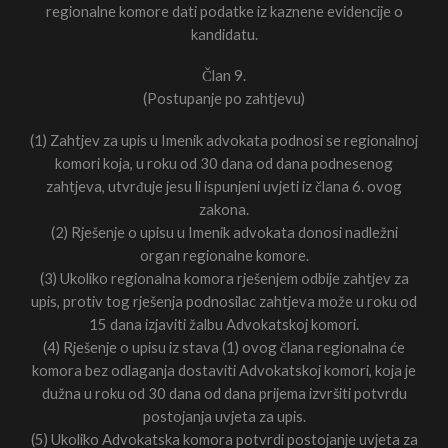
regionalne komore dati podatke iz kaznene evidencije o
kandidatu.
Član 9.
(Postupanje po zahtjevu)
(1) Zahtjev za upis u Imenik advokata podnosi se regionalnoj
komori koja, u roku od 30 dana od dana podnesenog
zahtjeva, utvrđuje jesu li ispunjeni uvjeti iz člana 6. ovog
zakona.
(2) Rješenje o upisu u Imenik advokata donosi nadležni
organ regionalne komore.
(3) Ukoliko regionalna komora rješenjem odbije zahtjev za
upis, protiv tog rješenja podnosilac zahtjeva može u roku od
15 dana izjaviti žalbu Advokatskoj komori.
(4) Rješenje o upisu iz stava (1) ovog člana regionalna će
komora bez odlaganja dostaviti Advokatskoj komori, koja je
dužna u roku od 30 dana od dana prijema izvršiti potvrdu
postojanja uvjeta za upis.
(5) Ukoliko Advokatska komora potvrdi postojanje uvjeta za