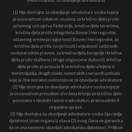
(1) Nije dostojna za obavljanje advokature osoba koja je
pravosnažnom odlukom osuđena za krivično djelo protiv
ustavnog ustrojstva Federacije, krivična djela terorizma,
krivična djela protiv integriteta Bosne i Hercegovine,
ustavnog uređenja i sigurnosti Bosne i Hercegovine, za
krivična djela protiv čovječnosti i vrijednosti zaštićenih
međunarodnim pravom, za krivična djela korupcije i krivična
djela protiv službene i druge odgovorne dužnosti, krivična
djela protiv pravosuđa ili za krivična djela učinjena iz
koristoljublja, drugih niskih, nemoralnih i nečasnih pobuda
koje je čine moralno nedostojnom za obavljanje advokature.
(2) Nije dostojna za obavljanje advokature osoba kojoj je
pravosnažnom presudom utvrđena krivnja za krivično djelo
povezano s njezinim radom u advokaturi, pravosudnim ili
organima uprave.
(3) Nije dostojna za obavljanje advokature osoba čija ranija
djelatnost izvan organa iz stava (2) ovog člana ne garantira
da će ona savjesno obavljati advokatsku djelatnost. Prilikom