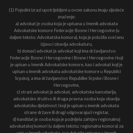
(1) Pojedini izrazi upotrijebljeni u ovom zakonu imaju sljedeće
značenje:
a) advokat je osoba koja je upisana u Imenik advokata
Advokatske komore Federacije Bosne i Hercegovine (u
daljem tekstu: Advokatska komora), koja je položila svečanu
izjavu i obavlja advokaturu,
b) domaći advokat je advokat koji ima državljanstvo
Federacije Bosne i Hercegovine i Bosne i Hercegovine i koji
je upisan u Imenik Advokatske komore, kao i advokat koji je
upisan u imenik advokata advokatske komore u Republici
Srpskoj, a ima državljanstvo Republike Srpske i Bosne i
Hercegovine,
c) strani advokat je advokat, advokatska kancelarija,
advokatsko društvo ili druga pravna osoba koja obavlja
advokatsku djelatnost i koji je upisan u imenik advokata
strane države ili drugi odgovarajući registar,
d) kandidat je osoba koja je podnijela zahtjev regionalnoj
advokatskoj komori (u daljem tekstu: regionalna komora) za
upis u Imenik advokata, sve dok nije upisana u Imenik