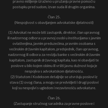
pravno mišljenje izraženo u pružanju pravne pomoći u
postupku pred sudom, izvan suda ili drugim organima.
Član 25.
(Nespojivost s obavljanjem advokatske djelatnosti)
(1) Advokat ne može biti zastupnik, direktor, član upravnog
ili nadzornog odbora u pravnoj osobi u institucijama s javnim
ovlaštenjima, javnim preduzećima, pravnim osobama s
većinskim državnim kapitalom, predsjednik, član upravnog,
nadzornog ili odbora za reviziju banke s većinskim državnim
kapitalom, zastupnik državnog kapitala, kao ni obavljati te
poslove u bilo kojem obimu ili vršiti javnu dužnost koja je
nespojiva s advokatskom djelatnošću.
(2) Statutom i Kodeksom detaljnije se utvrđuju poslovi iz
stava (1) ovog člana, a mogu se predvidjeti i drugi poslovi
koji su nespojivi s ugledom i nezavisnošću advokature.
Član 26.
(Zastupanje stručnog saradnika za pravne poslove i