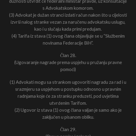
dužnosti utvrdit će federalni ministar pravde, uz konsultacije
s Advokatskom komorom.
(3) Advokat je dužan stranci izdati račun nakon što u cijelosti
izvrši nalog stranke vezan za naručenu advokatsku uslugu,
kao i u slučaju kada primi predujam.
(4) Tarifa iz stava (1) ovog člana objavljuje se u “Službenim
novinama Federacije BiH”.
Član 28.
(Ugovaranje nagrade prema uspjehu u pružanju pravne
pomoći)
(1) Advokati mogu sa strankom ugovoriti nagradu za rad i u
srazmjeru sa uspjehom u postupku odnosno u pravnim
radnjama koje će za stranku preduzeti, pod uvjetima
utvrđenim Tarifom.
(2) Ugovor iz stava (1) ovog člana valjan je samo ako je
zaključen u pisanom obliku.
Član 29.