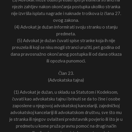
njezin zahtjev nakon okončanja postupka ukoliko stranka
nije izvršila isplatu nagrade i naknade troškova iz člana 27.
ovog zakona.
(4) Advokat je dužan informirati svoju stranku o stanju
predmeta.
(5) Advokat je dužan čuvati spise stranke koja ih nije
preuzela ili koji se nisu mogli stranci uručiti, pet godina od
dana pravosnažno okončanog postupka ili od dana otkaza
ili opoziva punomoći.
Član 23.
(Advokatska tajna)
(1) Advokat je dužan, u skladu sa Statutom i Kodeksom,
čuvati kao advokatsku tajnu i brinuti se da to čine i osobe
zaposlene u njegovoj advokatskoj kancelariji, zajedničkoj
advokatskoj kancelariji ili advokatskom društvu, sve što mu
je stranka ili njegov ovlašteni predstavnik povjerio ili što je u
predmetu u kome pruža pravnu pomoć na drugi način