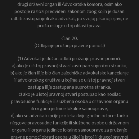
drugi državni organ ili Advokatska komora, osim ako
postoje razlozi predviđeni zakonom zbog kojih je dužan
odbiti zastupanje ili ako advokat, po svojoj pisanoj izjavi, ne
pruža usluge u toj oblasti prava.
Član 20.
(Odbijanje pružanja pravne pomoći)
(1) Advokat je dužan odbiti pružanje pravne pomoći:
a) ako je u istoj pravnoj stvari zastupao suprotnu stranku,
b) ako je član ili je bio član zajedničke advokatske kancelarije
ili advokatskog društva u kojima se u istoj pravnoj stvari
zastupa ili je zastupana suprotna stranka,
c) ako je u istoj pravnoj stvari postupao kao nosilac
pravosudne funkcije ili službena osoba u državnom organu
ili organu jedinice lokalne samouprave,
d) ako se advokatu prije proteka dvije godine od prestanka
njegove pravosudne funkcije ili službene osobe u državnom
organu ili organu jedinice lokalne samouprave za pružanje
pravne pomoći obrati osoba u čijoj je istoj ili drugoj pravnoj