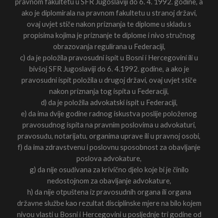
pravnom fakultetu u SFR Jugoslaviji do 6. 4. 1992. godine, a
ako je diplomirala na pravnom fakultetu u stranoj državi,
ovaj uvjet stiče nakon priznanja te diplome u skladu s
propisima kojima je priznanje te diplome i nivo stručnog
obrazovanja regulirana u Federaciji,
c) da je položila pravosudni ispit u Bosni i Hercegovini ili u
bivšoj SFR Jugoslaviji do 6. 4.1992. godine, a ako je
pravosudni ispit položila u drugoj državi, ovaj uvjet stiče
nakon priznanja tog ispita u Federaciji,
d) da je položila advokatski ispit u Federaciji,
e) da ima dvije godine radnog iskustva poslije položenog
pravosudnog ispita na pravnim poslovima u advokaturi,
pravosuđu, notarijatu, organima uprave ili u pravnoj osobi,
f) da ima zdravstvenu i poslovnu sposobnost za obavljanje
poslova advokature,
g) da nije osuđivana za krivično djelo koje bi je činilo
nedostojnom za obavljanje advokature,
h) da nije otpuštena iz pravosudnih organa ili organa
državne službe kao rezultat disciplinske mjere na bilo kojem
nivou vlasti u Bosni i Hercegovini u posljednje tri godine od