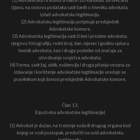
(1) Advokatska će komora nakon što kandidat da svečanu
izjavu, na osnovu podataka sadržanih u Imeniku advokata,
izdati advokatsku legitimaciju.
(2) Advokatsku legitimaciju potpisuje predsjednik
Advokatske komore.
(3) Advokatska legitimacija sadrži ime i prezime advokata,
njegovu fotografiju, redni broj, dan, mjesec i godinu upisa u
Imenik advokata, kao i druge podatke od značaja za
utvrđivanje svojstva advokata.
(4) Forma, sadržaj, oblik, evidencija i druga pitanja vezana za
izdavanje i korištenje advokatske legitimacije uređuje se
pravilnikom koji donosi predsjednik Advokatske komore.
Član 13.
(Upotreba advokatske legitimacije)
(1) Advokat je dužan, na traženje suda ili drugog organa kod
kojeg se vodi postupak, predočiti na uvid advokatsku
legitimaciju.