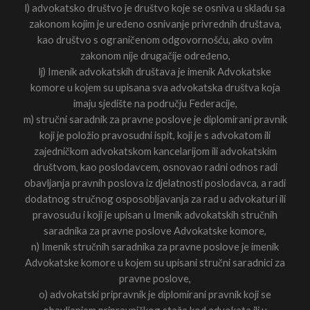
l) advokatsko društvo je društvo koje se osniva u skladu sa
zakonom kojim je uređeno osnivanje privrednih društava,
kao društvo s ograničenom odgovornošću, ako ovim
zakonom nije drugačije određeno,
lj) Imenik advokatskih društava je imenik Advokatske
komore u kojem su upisana sva advokatska društva koja
imaju sjedište na području Federacije,
m) stručni saradnik za pravne poslove je diplomirani pravnik
koji je položio pravosudni ispit, koji je s advokatom ili
zajedničkom advokatskom kancelarijom ili advokatskim
društvom, kao poslodavcem, osnovao radni odnos radi
obavljanja pravnih poslova iz djelatnosti poslodavca, a radi
dodatnog stručnog osposobljavanja za rad u advokaturi ili
pravosuđu i koji je upisan u Imenik advokatskih stručnih
saradnika za pravne poslove Advokatske komore,
n) Imenik stručnih saradnika za pravne poslove je imenik
Advokatske komore u kojem su upisani stručni saradnici za
pravne poslove,
o) advokatski pripravnik je diplomirani pravnik koji se
obavljanjem pripravničkog staža kod advokata ili u