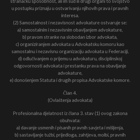
stranačku sposobnost, ali im sud ili drugi organi to svojstvo
u postupku priznaju u ostvarivanju njihovih prava i pravnih
interesa.
(2) Samostalnost i nezavisnost advokature ostvaruje se:
a) samostalnim i nezavisnim obavljanjem advokature,
b) pravom stranke na slobodan izbor advokata,
c) organiziranjem advokata u Advokatsku komoru kao
samostalnu i nezavisnu organizaciju advokata u Federaciji,
d) odlučivanjem o prijemu u advokaturu, disciplinskoj
odgovornosti advokata i prestanku prava na obavljanje
advokature,
e) donošenjem Statuta i drugih propisa Advokatske komore.
Član 4.
(Ovlaštenja advokata)
Profesionalna djelatnost iz člana 3. stav (1) ovog zakona
obuhvata:
a) davanje usmenih i pisanih pravnih savjeta i mišljenja,
b) sastavljanje tužbi, prijedloga, zahtjeva, molbi, pravnih