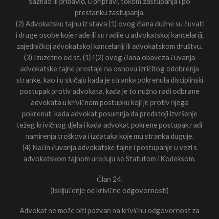
saznao ili pribavio, u pripravi, tokom zastupanja i po
prestanku zastupanja.
(2) Advokatsku tajnu iz stava (1) ovog člana dužne su čuvati
i druge osobe koje rade ili su radile u advokatskoj kancelariji,
zajedničkoj advokatskoj kancelariji ili advokatskom društvu.
(3) Izuzetno od st. (1) i (2) ovog člana obaveza čuvanja
advokatske tajne prestaje na osnovu izričitog odobrenja
stranke, kao i u slučaju kada je stranka pokrenula disciplinski
postupak protiv advokata, kada je to nužno radi odbrane
advokata u krivičnom postupku koji je protiv njega
pokrenut, kada advokat posumnja da predstoji izvršenje
težeg krivičnog djela i kada advokat pokrene postupak radi
namirenja troškova i izdataka koje mu stranka duguje.
(4) Način čuvanja advokatske tajne i postupanje u vezi s
advokatskom tajnom uređuju se Statutom i Kodeksom.
Član 24.
(Isključenje od krivične odgovornosti)
Advokat ne može biti pozvan na krivičnu odgovornost za