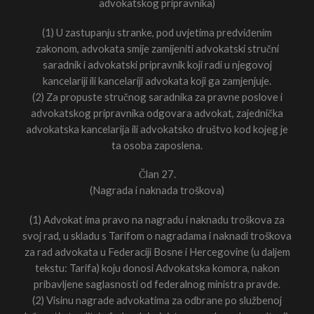
advokatskog pripravnika)
(1) U zastupanju stranke, pod uvjetima predviđenim
zakonom, advokata smije zamijeniti advokatski stručni
saradnik i advokatski pripravnik koji radi u njegovoj
kancelariji ili kancelariji advokata koji ga zamjenjuje.
(2) Za propuste stručnog saradnika za pravne poslove i
advokatskog pripravnika odgovara advokat, zajednička
advokatska kancelarija ili advokatsko društvo kod kojeg je
ta osoba zaposlena.
Član 27.
(Nagrada i naknada troškova)
(1) Advokat ima pravo na nagradu i naknadu troškova za
svoj rad, u skladu s Tarifom o nagradama i naknadi troškova
za rad advokata u Federaciji Bosne i Hercegovine (u daljem
tekstu: Tarifa) koju donosi Advokatska komora, nakon
pribavljene saglasnosti od federalnog ministra pravde.
(2) Visinu nagrade advokatima za odbrane po službenoj