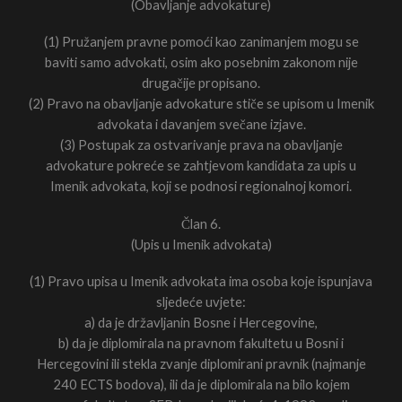
(Obavljanje advokature)
(1) Pružanjem pravne pomoći kao zanimanjem mogu se
baviti samo advokati, osim ako posebnim zakonom nije
drugačije propisano.
(2) Pravo na obavljanje advokature stiče se upisom u Imenik
advokata i davanjem svečane izjave.
(3) Postupak za ostvarivanje prava na obavljanje
advokature pokreće se zahtjevom kandidata za upis u
Imenik advokata, koji se podnosi regionalnoj komori.
Član 6.
(Upis u Imenik advokata)
(1) Pravo upisa u Imenik advokata ima osoba koje ispunjava
sljedeće uvjete:
a) da je državljanin Bosne i Hercegovine,
b) da je diplomirala na pravnom fakultetu u Bosni i
Hercegovini ili stekla zvanje diplomirani pravnik (najmanje
240 ECTS bodova), ili da je diplomirala na bilo kojem