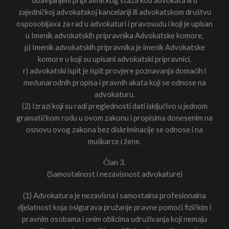
zajedničkoj advokatskoj kancelariji ili advokatskom društvu
osposobljava za rad u advokaturi i pravosuđu i koji je upisan
u Imenik advokatskih pripravnika Advokatske komore,
p) Imenik advokatskih pripravnika je imenik Advokatske
komore u koji su upisani advokatski pripravnici,
r) advokatski ispit je ispit provjere poznavanja domaćih i
međunarodnih propisa i pravnih akata koji se odnose na
advokaturu.
(2) Izrazi koji su radi preglednosti dati isključivo u jednom
gramatičkom rodu u ovom zakonu i propisima donesenim na
osnovu ovog zakona bez diskriminacije se odnose i na
muškarce i žene.
Član 3.
(Samostalnost i nezavisnost advokature)
(1) Advokatura je nezavisna i samostalna profesionalna
djelatnost koja osigurava pružanje pravne pomoći fizičkim i
pravnim osobama i onim oblicima udruživanja koji nemaju