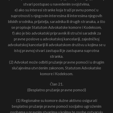
stvari postupao u navedenim svojstvima,
e) ako su interesi stranke koja traži pravnu pomoć u
suprotnosti s njegovim interesima ili interesima njegovih
bliskih srodnika, prijatelja, saradnika ili drugih stranaka, a što
se propisuje Statutom Advokatske komore i Kodeksom,
f) ako je bio advokatski pripravnik ili stručni saradnik za
pravne poslove u advokatskoj kancelariji, zajedničkoj
advokatskoj kancelariji ili advokatskom društvu u kojima se u
istoj pravnoj stvari zastupa ili je zastupana suprotna
stranka.
(2) Advokat može odbiti pružanje pravne pomoći i u drugim
slučajevima utvrđenim zakonom, Statutom Advokatske
komore i Kodeksom.
Član 21.
(Besplatno pružanje pravne pomoći)
(1) Regionalne su komore dužne aktivno osigurati
besplatno pružanje pravne pomoći socijalno ugroženim
osobama u pravnim stvarima u kojima te osobe ostvaruju