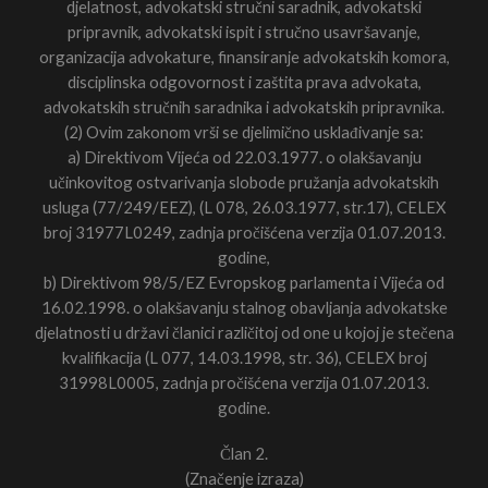
djelatnost, advokatski stručni saradnik, advokatski
pripravnik, advokatski ispit i stručno usavršavanje,
organizacija advokature, finansiranje advokatskih komora,
disciplinska odgovornost i zaštita prava advokata,
advokatskih stručnih saradnika i advokatskih pripravnika.
(2) Ovim zakonom vrši se djelimično usklađivanje sa:
a) Direktivom Vijeća od 22.03.1977. o olakšavanju
učinkovitog ostvarivanja slobode pružanja advokatskih
usluga (77/249/EEZ), (L 078, 26.03.1977, str.17), CELEX
broj 31977L0249, zadnja pročišćena verzija 01.07.2013.
godine,
b) Direktivom 98/5/EZ Evropskog parlamenta i Vijeća od
16.02.1998. o olakšavanju stalnog obavljanja advokatske
djelatnosti u državi članici različitoj od one u kojoj je stečena
kvalifikacija (L 077, 14.03.1998, str. 36), CELEX broj
31998L0005, zadnja pročišćena verzija 01.07.2013.
godine.
Član 2.
(Značenje izraza)