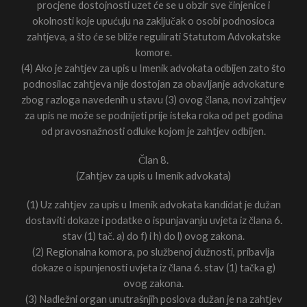
procjene dostojnosti uzet će se u obzir sve činjenice i
okolnosti koje upućuju na zaključak o osobi podnosioca
zahtjeva, a što će se bliže regulirati Statutom Advokatske
komore.
(4) Ako je zahtjev za upis u Imenik advokata odbijen zato što
podnosilac zahtjeva nije dostojan za obavljanje advokature
zbog razloga navedenih u stavu (3) ovog člana, novi zahtjev
za upis ne može se podnijeti prije isteka roka od pet godina
od pravosnažnosti odluke kojom je zahtjev odbijen.
Član 8.
(Zahtjev za upis u Imenik advokata)
(1) Uz zahtjev za upis u Imenik advokata kandidat je dužan
dostaviti dokaze i podatke o ispunjavanju uvjeta iz člana 6.
stav (1) tač. a) do f) i h) do l) ovog zakona.
(2) Regionalna komora, po službenoj dužnosti, pribavlja
dokaze o ispunjenosti uvjeta iz člana 6. stav (1) tačka g)
ovog zakona.
(3) Nadležni organ unutrašnjih poslova dužan je na zahtjev