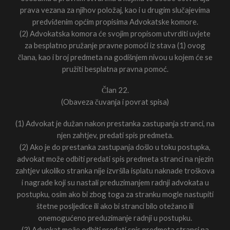
prava vezana za njihov položaj, kao i u drugim slučajevima
predviđenim općim propisima Advokatske komore.
(2) Advokatska komora će svojim propisom utvrditi uvjete
za besplatno pružanje pravne pomoći iz stava (1) ovog
člana, kao i broj predmeta na godišnjem nivou u kojem će se
pružiti besplatna pravna pomoć.
Član 22.
(Obaveza čuvanja i povrat spisa)
(1) Advokat je dužan nakon prestanka zastupanja stranci, na
njen zahtjev, predati spis predmeta.
(2) Ako je do prestanka zastupanja došlo u toku postupka,
advokat može odbiti predati spis predmeta stranci na njezin
zahtjev ukoliko stranka nije izvršila isplatu naknade troškova
i nagrade koji su nastali preduzimanjem radnji advokata u
postupku, osim ako bi zbog toga za stranku mogle nastupiti
štetne posljedice ili ako bi stranci bilo otežano ili
onemogućeno preduzimanje radnji u postupku.
(3) Advokat može odbiti predati spis predmeta stranci na