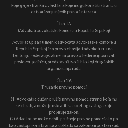
koje ga je stranka ovlastila, a koje mogu koristiti stranci u
ostvarivanju njenih prava i interesa.
Član 18.
(Advokati advokatske komore u Republici Srpskoj)
Advokat upisan u imenik advokata advokatske komore u
Republici Srpskoj ima pravo obavljati advokaturu i na
teritoriju Federacije, ali nema pravo u Federaciji osnivati
poslovnu jedinicu, predstavništvo ili bilo koji drugi oblik
organiziranja rada.
Član 19.
(Pružanje pravne pomoći)
(1) Advokat je dužan pružiti pravnu pomoć stranci koja mu
se obrati, a može je uskratiti samo zbog razloga koje
propisuje zakon.
(2) Advokat ne može odbiti pružanje pravne pomoći ako ga
kao zastupnika ili branioca u skladu sa zakonom postavi sud,