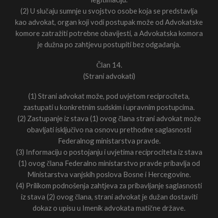
(2) U slučaju sumnje u svojstvo osobe koja se predstavlja
kao advokat, organ koji vodi postupak može od Advokatske
komore zatražiti potrebne obavijesti, a Advokatska komora
je dužna po zahtjevu postupiti bez odgađanja.
Član 14.
(Strani advokati)
(1) Strani advokat može, pod uvjetom reciprociteta,
zastupati u konkretnim sudskim i upravnim postupcima.
(2) Zastupanje iz stava (1) ovog člana strani advokat može
obavljati isključivo na osnovu prethodne saglasnosti
Federalnog ministarstva pravde.
(3) Informaciju o postojanju i uvjetima reciprociteta iz stava
(1) ovog člana Federalno ministarstvo pravde pribavlja od
Ministarstva vanjskih poslova Bosne i Hercegovine.
(4) Prilikom podnošenja zahtjeva za pribavljanje saglasnosti
iz stava (2) ovog člana, strani advokat je dužan dostaviti
dokaz o upisu u Imenik advokata matične države.