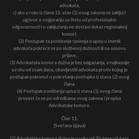
advokata,
c) ako u roku iz člana 15. stav (1) ovog zakona ne zaključi
ugovor o osiguranju za štetu od profesionalne
odgovornosti i o zaključenju ne dostavi dokaz regionalnoj
komori.
(2) Postupak za poništenje rješenja o upisu u Imenik
advokata pokreće se po službenoj dužnosti ili na osnovu
prijave.
(3) Advokatska komora dužna je bez odgađanja, a najkasnije
u roku od osam dana, obavijestiti advokata protiv kojeg je
postupak pokrenut o pokretanju postupka iz stava (2) ovog
člana.
(4) Postupak poništenja upisa iz stava (1) ovog člana
provest će se po odredbama ovog zakona i propisa
Advokatske komore.
Član 11.
(Svečana izjava)
(1) Advokatska komora dužna je u roku od 30 dana od dana