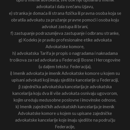
advokata i dala svečanu izjavu,
e) stranka je domaća ili strana fizička ili pravna osoba koja se
obratila advokatu za pružanje pravne pomoći i osoba koju
advokat zastupa ili brani,
f) zastupanje podrazumijeva zastupanje i odbranu stranke,
g) Kodeks je pravilo profesionalne etike advokata
Advokatske komore,
h) advokatska Tarifa je propis o nagradama i naknadama
troškova za rad advokata u Federaciji Bosne i Hercegovine
(u daljem tekstu: Federacija),
i) Imenik advokata je imenik Advokatske komore u kojem su
upisani advokati koji imaju sjedište kancelarije u Federaciji,
j) zajednička advokatska kancelarija je advokatska
kancelarija koju dva ili više advokata osnivaju ugovorom,
kojim uređuju međusobne poslovne i imovinske odnose,
k) Imenik zajedničkih advokatskih kancelarija je imenik
Advokatske komore u kojem su upisane zajedničke
advokatske kancelarije koje imaju sjedište na području
Federacije,