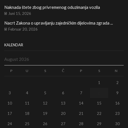
Naknada štete zbog privremenog oduzimanja vozila
Re
Juni 15, 2026
Nacrt Zakona o upravljanju zajedničkim dijelovima zgrada ...
Februar 20, 2026
KALENDAR
August 2026
P
U
S
Č
P
S
N
1
2
3
4
5
6
7
8
9
10
11
12
13
14
15
16
17
18
19
20
21
22
23
24
25
26
27
28
29
30