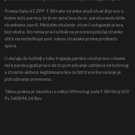
Prema članu 61 ZPP F BiH ako stranka otuđi stvar ili pravo o
kojem teče parnica, to je ne sprečava da se parnica među istim
strankama završi. Međutim otuđenje stvari i ustupanje prava,
bez obzira što nema pravi učinak na procesni položaj stranke
utiče na meterilnopravni odnos stranaka prema predmetu
spora.
U slučaju da tužitelj u toku trajanja parnice otuđi pravo o kome
teče parnica gubi pravo da to potraživanje zahtjeva od tuženog
a stvarno aktivno legitimisano lice će biti treće lice na koje je
potraživanje preneseno.
Takvu praksa je zauzeta i u odluci Vrhovnog suda F BiH broj 650
Ps 540894 24 Rev