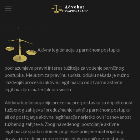
Menu
Home
Aktuelni Članci
Akivna legitimacija u parničnom postupku
podrazumjeva pravni interes tužitelja za vođenje parničnog
postupka. Međutim za pravilnu sudsku odluku nekada je nužno
razdvojiti procesnu aktivnu legitimaciju od stvarne aktivne
legitimacije u materijalnom smislu.
Aktivna legitimacija nije procesna pretpostavka za dopuštenost
tužbenog zahtjeva i preduzimanje radnji u parničnom postupku
ali od postojanja aktivne legitimacije nerjetko ovisi osnovanost
tužbenog zahjteva. Zbog navedenog, postojanje aktivne
legitimacije spada u domen pogrešne primjene materijalnog
prava a ne u domen povrede odredaba parničnog postupka.