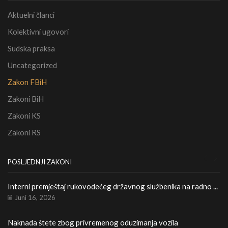
Aktuelni članci
Kolektivni ugovori
Sudska praksa
Uncategorized
Zakon FBiH
Zakoni BiH
Zakoni KS
Zakoni RS
POSLJEDNJI ZAKONI
Interni premještaj rukovodećeg državnog službenika na radno ...
Le
Ka
Juni 16, 2026
Naknada štete zbog privremenog oduzimanja vozila
Re