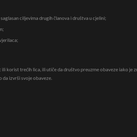
e saglasan ciljevima drugih članova i društva u cjelini;
m;
vjerilaca;
li korist trećih lica, ili utiče da društvo preuzme obaveze iako je zn
o da izvrši svoje obaveze.