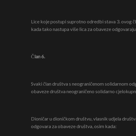
Lice koje postupi suprotno odredbi stava 3. ovog
kada tako nastupa više lica za obaveze odgovaraju
Č
lan 6.
Svaki član društva s neograničenom solidarnom o
obaveze društva neograničeno solidarno cjeloku
Dioničar u dioničkom društvu, vlasnik udjela dru
odgovara za obaveze društva, osim kada: