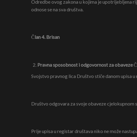
Odredbe ovog zakona u kojima je upotrijebljena rij
odnose se na sva društva.
Č
lan 4. Brisan
Pravna sposobnost i odgovornost za obaveze
Č
Svojstvo pravnog lica Društvo stiče danom upisa u 
Društvo odgovara za svoje obaveze cjelokupnom 
Prije upisa u registar društava niko ne može nastupa