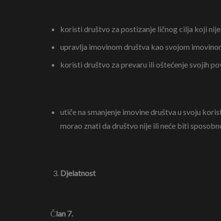
koristi društvo za postizanje ličnog cilja koji nij
upravlja imovinom društva kao svojom imovino
koristi društvo za prevaru ili oštećenje svojih po
utiče na smanjenje imovine društva u svoju korist i
morao znati da društvo nije ili neće biti sposobn
Djelatnost
Č
lan 7.