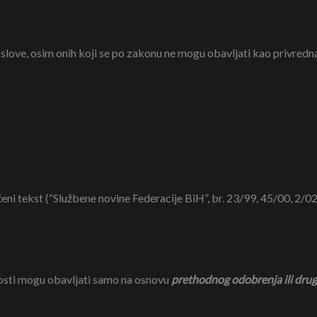
slove, osim onih koji se po zakonu ne mogu obavljati kao privredn
ni tekst (“Službene novine Federacije BiH”, br. 23/99, 45/00, 2/02
nosti mogu obavljati samo na osnovu
prethodnog
odobrenja ili dru