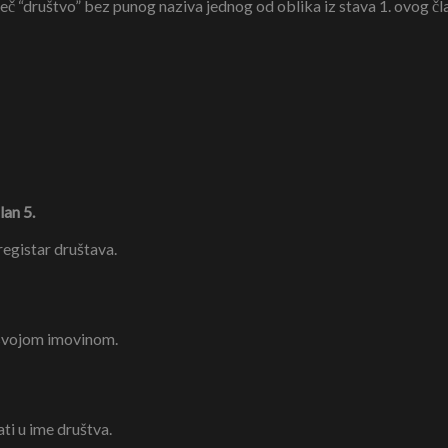
eč “društvo” bez punog naziva jednog od oblika iz stava 1. ovog čl
lan 5.
registar društava.
svojom imovinom.
ti u ime društva.