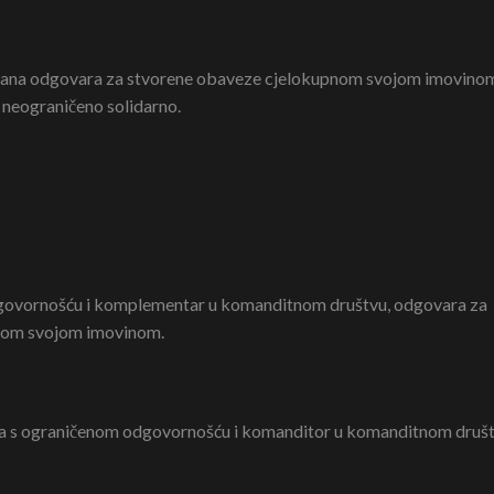
 člana odgovara za stvorene obaveze cjelokupnom svojom imovinom
 neograničeno solidarno.
dgovornošću i komplementar u komanditnom društvu, odgovara za
pnom svojom imovinom.
štva s ograničenom odgovornošću i komanditor u komanditnom druš