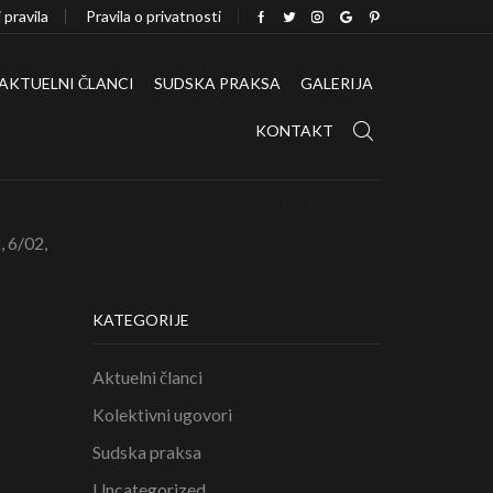
i pravila
Pravila o privatnosti
AKTUELNI ČLANCI
SUDSKA PRAKSA
GALERIJA
KONTAKT
Return to previous page
, 6/02,
KATEGORIJE
Aktuelni članci
Kolektivni ugovori
Sudska praksa
Uncategorized