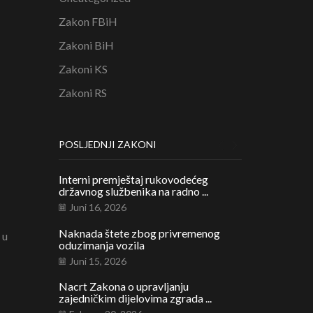
Zakon FBiH
Zakoni BiH
Zakoni KS
Zakoni RS
POSLJEDNJI ZAKONI
Interni premještaj rukovodećeg
Legalizacija b
državnog službenika na radno ...
građevina na po
Juni 16, 2026
Februar 1, 20
Naknada štete zbog privremenog
Renta zbog tra
 u
oduzimanja vozila
pravna priroda, 
Juni 15, 2026
Januar 21, 20
Nacrt Zakona o upravljanju
zajedničkim dijelovima zgrada ...