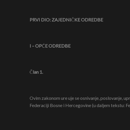
PRVI DIO: ZAJEDNI
Č
KE ODREDBE
I – OP
Ć
E ODREDBE
Č
lan 1.
Ovim zakonom ure uje se osnivanje, poslovanje, upra
Federaciji Bosne i Hercegovine (u daljem tekstu: Fe