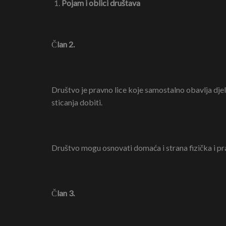
Pojam i oblici društava
Č
lan 2.
Društvo je pravno lice koje samostalno obavlja djel
sticanja dobiti.
Društvo mogu osnovati domaća i strana fizička i pr
Č
lan 3.