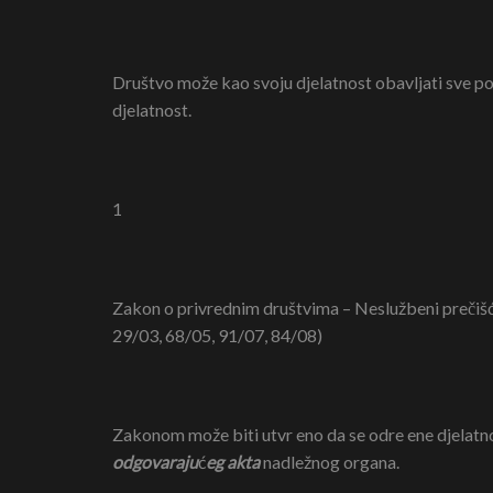
Društvo može kao svoju djelatnost obavljati sve po
djelatnost.
1
Zakon o privrednim društvima – Neslužbeni prečišće
29/03, 68/05, 91/07, 84/08)
Zakonom može biti utvr eno da se odre ene djelat
odgovaraju
ć
eg akta
nadležnog organa.