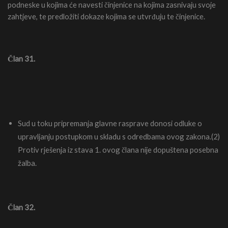
podneske u kojima će navesti činjenice na kojima zasnivaju svoje
zahtjeve, te predložiti dokaze kojima se utvrđuju te činjenice.
Član 31.
Sud u toku pripremanja glavne rasprave donosi odluke o
upravljanju postupkom u skladu s odredbama ovog zakona.(2)
Protiv rješenja iz stava 1. ovog člana nije dopuštena posebna
žalba.
Član 32.