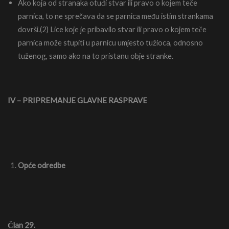
Ako koja od stranaka otuđi stvar ili pravo o kojem teče
parnica, to ne sprečava da se parnica među istim strankama
dovrši.(2) Lice koje je pribavilo stvar ili pravo o kojem teče
parnica može stupiti u parnicu umjesto tužioca, odnosno
tuženog, samo ako na to pristanu obje stranke.
IV – PRIPREMANJE GLAVNE RASPRAVE
Opće odredbe
Član 29.