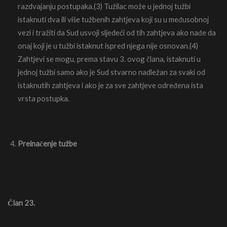
razdvajanju postupaka.(3) Tužilac može u jednoj tužbi
istaknuti dva ili više tužbenih zahtjeva koji su u međusobnoj
vezi i tražiti da Sud usvoji sljedeći od tih zahtjeva ako nađe da
onaj koji je u tužbi istaknut ispred njega nije osnovan.(4)
Zahtjevi se mogu, prema stavu 3. ovog člana, istaknuti u
jednoj tužbi samo ako je Sud stvarno nadležan za svaki od
istaknutih zahtjeva i ako je za sve zahtjeve određena ista
vrsta postupka.
Preinačenje tužbe
Član 23.