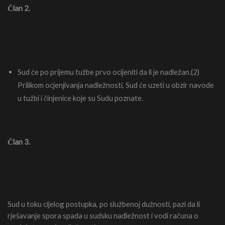
Član 2.
Sud će po prijemu tužbe prvo ocijeniti da li je nadležan.(2)
Prilikom ocjenjivanja nadležnosti, Sud će uzeti u obzir navode
u tužbi i činjenice koje su Sudu poznate.
Član 3.
Sud u toku cijelog postupka, po službenoj dužnosti, pazi da li
rješavanje spora spada u sudsku nadležnost i vodi računa o