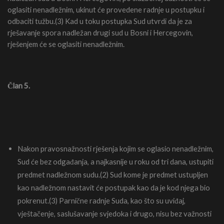
oglasiti nenadležnim, ukinut će provedene radnje u postupku i
odbaciti tužbu.(3) Kad u toku postupka Sud utvrdi da je za
rješavanje spora nadležan drugi sud u Bosni i Hercegovin,
rješenjem će se oglasiti nenadležnim.
Član 5.
Nakon pravosnažnosti rješenja kojim se oglasio nenadležnim,
Sud će bez odgađanja, a najkasnije u roku od tri dana, ustupiti
predmet nadležnom sudu.(2) Sud kome je predmet ustupljen
kao nadležnom nastavit će postupak kao da je kod njega bio
pokrenut.(3) Parnične radnje Suda, kao što su uviđaj,
vještačenje, saslušavanje svjedoka i drugo, nisu bez važnosti