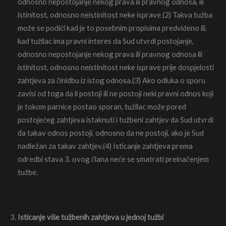
odnosno nepostojanje nekog prava ili pravnog odnosa, ili
istinitost, odnosno neistinitost neke isprave.(2) Takva tužba
može se podići kad je to posebnim propisima predviđeno ili,
kad tužilac ima pravni interes da Sud utvrdi postojanje,
odnosno nepostojanje nekog prava ili pravnog odnosa ili
istinitost, odnosno neistinitost neke isprave prije dospjelosti
zahtjeva za činidbu iz istog odnosa.(3) Ako odluka o sporu
zavisi od toga da li postoji ili ne postoji neki pravni odnos koji
je tokom parnice postao sporan, tužilac može pored
postojećeg zahtjeva istaknuti i tužbeni zahtjev da Sud utvrdi
da takav odnos postoji, odnosno da ne postoji, ako je Sud
nadležan za takav zahtjev.(4) Isticanje zahtjeva prema
odredbi stava 3. ovog člana neće se smatrati preinačenjem
tužbe.
Isticanje više tužbenih zahtjeva u jednoj tužbi