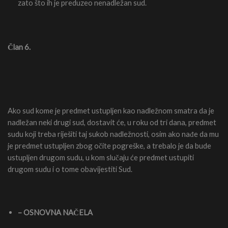
zato što ih je preduzeo nenadležan sud.
Član 6.
Ako sud kome je predmet ustupljen kao nadležnom smatra da je
nadležan neki drugi sud, dostavit će, u roku od tri dana, predmet
sudu koji treba riješiti taj sukob nadležnosti, osim ako nađe da mu
je predmet ustupljen zbog očite pogreške, a trebalo je da bude
ustupljen drugom sudu, u kom slučaju će predmet ustupiti
drugom sudu i o tome obavijestiti Sud.
– OSNOVNA NAČELA