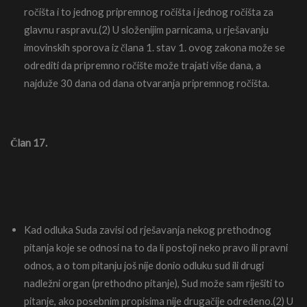
ročišta i to jednog pripremnog ročišta i jednog ročišta za
glavnu raspravu.(2) U složenijim parnicama, u rješavanju
imovinskih sporova iz člana 1. stav 1. ovog zakona može se
odrediti da pripremno ročište može trajati više dana, a
najduže 30 dana od dana otvaranja pripremnog ročišta.
Član 17.
Kad odluka Suda zavisi od rješavanja nekog prethodnog
pitanja koje se odnosi na to da li postoji neko pravo ili pravni
odnos, a o tom pitanju još nije donio odluku sud ili drugi
nadležni organ (prethodno pitanje), Sud može sam riješiti to
pitanje, ako posebnim propisima nije drugačije određeno.(2) U