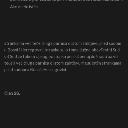
Ako među istim
strankama već teče druga parnica o istom zahtjevu pred sudom
u Bosni i Hercegovini, stranke su o tome dužne obavijestiti Sud.
(5) Sud će tokom cijelog postupka po službenoj dužnosti paziti
teče li već druga parnica o istom zahtjevu među istim strankama
pred sudom u Bosni i Hercegovini.
Član 28.