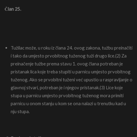
Član 25.
Tužilac može, u roku iz člana 24. ovog zakona, tužbu preinačiti
i tako da umjesto prvobitnog tuženog tuži drugo lice.(2) Za
preinačenje tužbe prema stavu 1. ovog člana potreban je
pristanak lica koje treba stupiti u parnicu umjesto prvobitnog
tuženog. Ako se prvobitni tuženi već upustio u raspravljanje o
glavnoj stvari, potreban je i njegov pristanak.(3) Lice koje
stupa u parnicu umjesto prvobitnog tuženog mora primiti
parnicu u onom stanju u kom se ona nalazi u trenutku kad u
nju stupa.