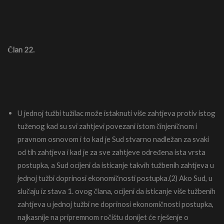
Član 22.
U jednoj tužbi tužilac može istaknuti više zahtjeva protiv istog
tuženog kad su svi zahtjevi povezani istom činjeničnom i
pravnom osnovom i to kad je Sud stvarno nadležan za svaki
od tih zahtjeva i kad je za sve zahtjeve određena ista vrsta
postupka, a Sud ocijeni da isticanje takvih tužbenih zahtjeva u
jednoj tužbi doprinosi ekonomičnosti postupka.(2) Ako Sud, u
slučaju iz stava 1. ovog člana, ocijeni da isticanje više tužbenih
zahtjeva u jednoj tužbi ne doprinosi ekonomičnosti postupka,
najkasnije na pripremnom ročištu donijet će rješenje o