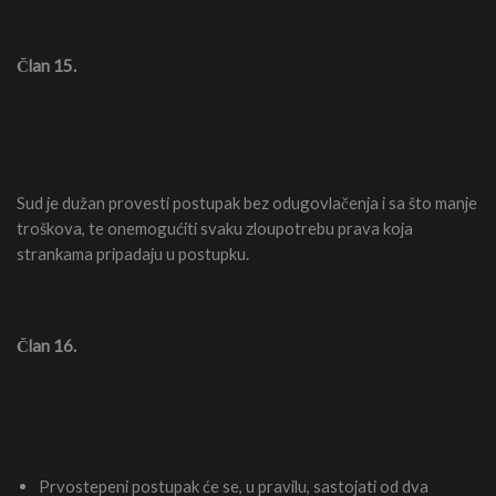
Član 15.
Sud je dužan provesti postupak bez odugovlačenja i sa što manje
troškova, te onemogućiti svaku zloupotrebu prava koja
strankama pripadaju u postupku.
Član 16.
Prvostepeni postupak će se, u pravilu, sastojati od dva