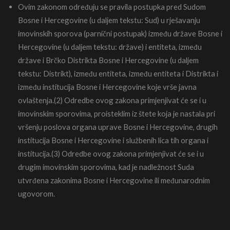
Ovim zakonom određuju se pravila postupka pred Sudom
Bosne i Hercegovine (u daljem tekstu: Sud) u rješavanju
imovinskih sporova (parnični postupak) između države Bosne i
Hercegovine (u daljem tekstu: države) i entiteta, između
države i Brčko Distrikta Bosne i Hercegovine (u daljem
tekstu: Distrikt), između entiteta, između entiteta i Distrikta i
između institucija Bosne i Hercegovine koje vrše javna
ovlaštenja.(2) Odredbe ovog zakona primjenjivat će se i u
imovinskim sporovima, proisteklim iz štete koja je nastala pri
vršenju poslova organa uprave Bosne i Hercegovine, drugih
institucija Bosne i Hercegovine i službenih lica tih organa i
institucija.(3) Odredbe ovog zakona primjenjivat će se i u
drugim imovinskim sporovima, kad je nadležnost Suda
utvrđena zakonima Bosne i Hercegovine ili međunarodnim
ugovorom.