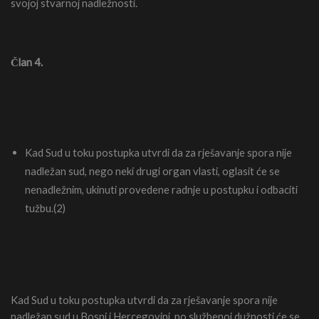
svojoj stvarnoj nadležnosti.
Član 4.
Kad Sud u toku postupka utvrdi da za rješavanje spora nije
nadležan sud, nego neki drugi organ vlasti, oglasit će se
nenadležnim, ukinuti provedene radnje u postupku i odbaciti
tužbu.(2)
Kad Sud u toku postupka utvrdi da za rješavanje spora nije
nadležan sud u Bosni i Hercegovini, po službenoj dužnosti će se