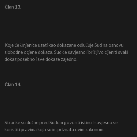
Član 13.
Koje će činjenice uzeti kao dokazane odlučuje Sud na osnovu
slobodne ocjene dokaza. Sud će savjesno i brižljivo cijeniti svaki
dokaz posebno i sve dokaze zajedno.
Član 14.
Stranke su dužne pred Sudom govoriti istinu i savjesno se
koristiti pravima koja su im priznata ovim zakonom.