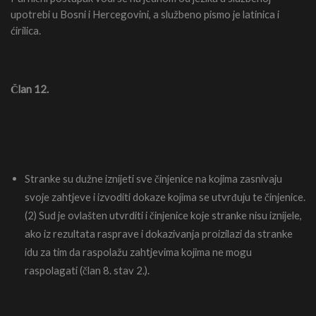
upotrebi u Bosni i Hercegovini, a službeno pismo je latinica i
ćirilica.
Član 12.
Stranke su dužne iznijeti sve činjenice na kojima zasnivaju
svoje zahtjeve i izvoditi dokaze kojima se utvrđuju te činjenice.
(2) Sud je ovlašten utvrditi i činjenice koje stranke nisu iznijele,
ako iz rezultata rasprave i dokazivanja proizilazi da stranke
idu za tim da raspolažu zahtjevima kojima ne mogu
raspolagati (član 8. stav 2.).