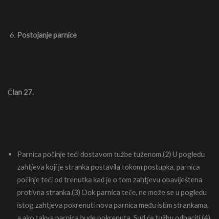
Postojanje parnice
Član 27.
Parnica počinje teći dostavom tužbe tuženom.(2) U pogledu
zahtjeva koji je stranka postavila tokom postupka, parnica
počinje teći od trenutka kad je o tom zahtjevu obaviještena
protivna stranka.(3) Dok parnica teče, ne može se u pogledu
istog zahtjeva pokrenuti nova parnica među istim strankama,
a ako takva parnica bude pokrenuta, Sud će tužbu odbaciti.(4)