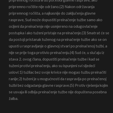
pripremnog ročišta ili do početka glavne rasprave, ako
pripremno ročište nije održano.(2) Nakon održavanja
pripremnog ročišta, a najkasnije do zaključenja glavne
rasprave, Sud može dopustiti preinačenje tužbe samo ako
ocijeni da preinačenje nije usmjereno na odugovlačenje
postupka i ako tuženi pristaje na preinačenje.(3) Smatrat će se
da postoji pristanak tuženog na preinačenje tužbe ako se on
upusti u raspravljanje o glavnoj stvari po preinačenoj tužbi, a
nije se prije toga protivio preinačenju.(4) Sud će, u slučaju iz
stava 2. ovog člana, dopustiti preinačenje tužbe i kad se
tuženi protivi preinačenju, ako su ispunjeni svi sljedeći
uslovi:1) tužilac bez svoje krivice nije mogao tužbu preinačiti
ranije;2) tuženi je u mogućnosti da raspravlja po preinačenoj
tužbi bez odgađanja glavne rasprave.(5) Protiv rješenja kojim
se usvaja ili odbija preinačenje tužbe nije dopuštena posebna
žalba.