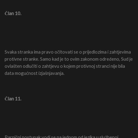
Član 10.
Svaka stranka ima pravo očitovati se o prijedlozima i zahtjevima
protivne stranke. Samo kad je to ovim zakonom određeno, Sud je
ovlašten odlučiti o zahtjevu o kojem protivnoj stranci nije bila
data mogućnost izjašnjavanja.
Član 11.
Parnični postupak vodi se na jednom od jezika u službenoj