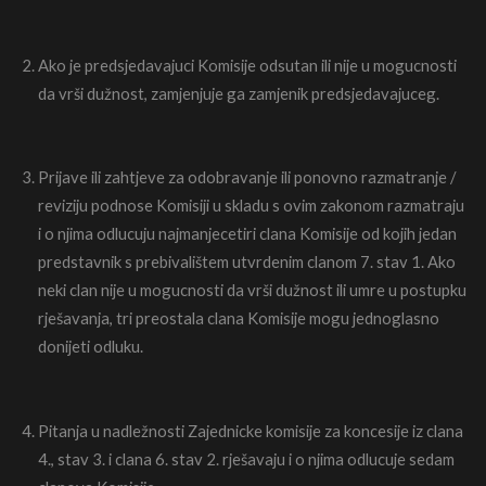
Ako je predsjedavajuci Komisije odsutan ili nije u mogucnosti
da vrši dužnost, zamjenjuje ga zamjenik predsjedavajuceg.
Prijave ili zahtjeve za odobravanje ili ponovno razmatranje /
reviziju podnose Komisiji u skladu s ovim zakonom razmatraju
i o njima odlucuju najmanjecetiri clana Komisije od kojih jedan
predstavnik s prebivalištem utvrdenim clanom 7. stav 1. Ako
neki clan nije u mogucnosti da vrši dužnost ili umre u postupku
rješavanja, tri preostala clana Komisije mogu jednoglasno
donijeti odluku.
Pitanja u nadležnosti Zajednicke komisije za koncesije iz clana
4., stav 3. i clana 6. stav 2. rješavaju i o njima odlucuje sedam