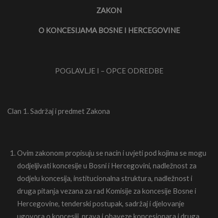
ZAKON
O KONCESIJAMA BOSNE I HERCEGOVINE
POGLAVLJE I – OPCE ODREDBE
Clan 1. Sadržaj i predmet Zakona
Ovim zakonom propisuju se nacin i uvjeti pod kojima se mogu
dodjeljivati koncesije u Bosni i Hercegovini, nadležnost za
dodjelu koncesija, institucionalna struktura, nadležnost i
druga pitanja vezana za rad Komisije za koncesije Bosne i
Hercegovine, tenderski postupak, sadržaj i djelovanje
ugovora o koncesiji, prava i obaveze koncesionara i druga