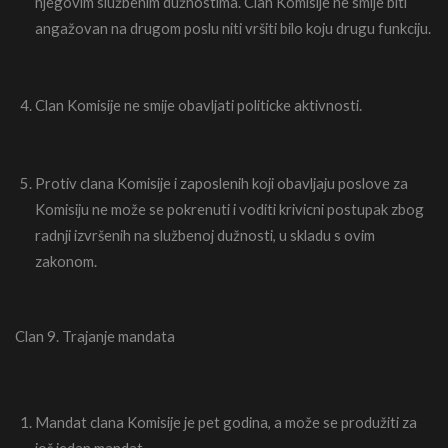
njegovim službenim dužnostima. Clan Komisije ne smije biti
angažovan na drugom poslu niti vršiti bilo koju drugu funkciju.
Clan Komisije ne smije obavljati politicke aktivnosti.
Protiv clana Komisije i zaposlenih koji obavljaju poslove za
Komisiju ne može se pokrenuti i voditi krivicni postupak zbog
radnji izvršenih na službenoj dužnosti, u skladu s ovim
zakonom.
Clan 9. Trajanje mandata
Mandat clana Komisije je pet godina, a može se produžiti za
još jedan mandat.