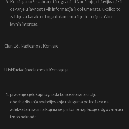
Komisija može zabraniti ili ograniciti iznošenje, objavljivanje ili
davanje u javnost svih informacija ili dokumenata, ukoliko to
zahtijeva karakter toga dokumenta ili je to u cilju zaštite
javnih interesa.
Clan 16. Nadležnost Komisije
U iskljucivoj nadležnosti Komisije je:
pracenje cjelokupnog rada koncesionara u cilju
obezbjedivanja snabdijevanja uslugama potrošaca na
adekvatan nacin, a kojima se pri tome naplacuje odgovarajuci
iznos naknade,