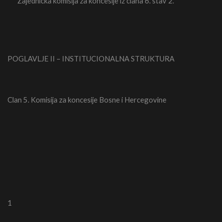
Zajednicka komisija za koncesije iz clana 6. stav 2.
POGLAVLJE II – INSTITUCIONALNA STRUKTURA
Clan 5. Komisija za koncesije Bosne i Hercegovine
1