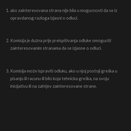
ako zainteresovana strana nije bila u mogucnosti da se iz
opravdanog razloga izjasni o odluci.
Komisija je dužna prije preispitivanja odluke omoguciti
zainteresovanim stranama da se izjasne o odluci.
Komisija može ispraviti odluku, ako u njoj postoji greška u
pisanju ili racunu ili bilo koja tehnicka greška, na svoju
inicijativu ili na zahtjev zainteresovane strane.