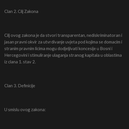
Clan 2. Cilj Zakona
Cilj ovog zakona je da stvori transparentan, nediskriminatoran i
jasan pravni okvir za utvrdivanje uvjeta pod kojima se domacim i
stranim pravnim licima mogu dodjeljivati koncesije u Bosni i
Hercegovini i stimuliranje ulaganja stranog kapitala u oblastima
iz clana 1. stav 2.
Clan 3. Definicije
U smislu ovog zakona: